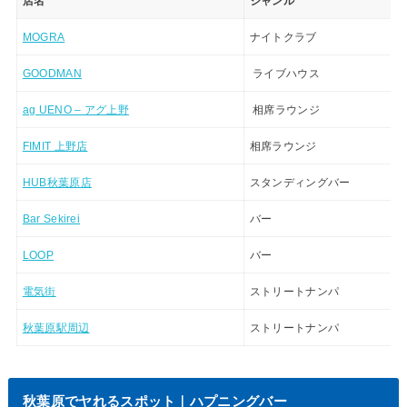
店名
ジャンル
MOGRA
ナイトクラブ
GOODMAN
ライブハウス
ag UENO – アグ上野
相席ラウンジ
FIMIT 上野店
相席ラウンジ
HUB秋葉原店
スタンディングバー
Bar Sekirei
バー
LOOP
バー
電気街
ストリートナンパ
秋葉原駅周辺
ストリートナンパ
秋葉原でヤれるスポット｜ハプニングバー