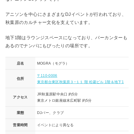
アニソンを中心にさまざまなDJイベントが行われており、
秋葉原のカルチャー文化を支えています。
地下1階はラウンジスペースになっており、バーカンターも
あるのでナンパにもぴったりの場所です。
店名
MOGRA（モグラ）
〒110-0006
住所
東京都台東区秋葉原３−１１ 階 松菱ビル 1階＆地下1
JR秋葉原駅中央口 約5分
アクセス
東京メトロ銀座線末広町駅 約5分
業態
DJバー、クラブ
営業時間
イベントにより異なる