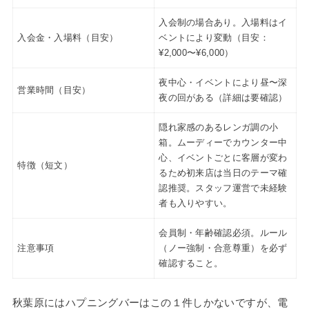
入会制の場合あり。入場料はイ
入会金・入場料（目安）
ベントにより変動（目安：
¥2,000〜¥6,000）
夜中心・イベントにより昼〜深
営業時間（目安）
夜の回がある（詳細は要確認）
隠れ家感のあるレンガ調の小
箱。ムーディーでカウンター中
心、イベントごとに客層が変わ
特徴（短文）
るため初来店は当日のテーマ確
認推奨。スタッフ運営で未経験
者も入りやすい。
会員制・年齢確認必須。ルール
注意事項
（ノー強制・合意尊重）を必ず
確認すること。
秋葉原にはハプニングバーはこの１件しかないですが、電