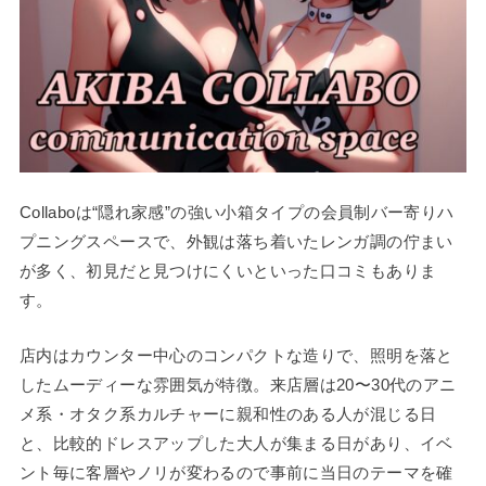
Collaboは“隠れ家感”の強い小箱タイプの会員制バー寄りハ
プニングスペースで、外観は落ち着いたレンガ調の佇まい
が多く、初見だと見つけにくいといった口コミもありま
す。
店内はカウンター中心のコンパクトな造りで、照明を落と
したムーディーな雰囲気が特徴。来店層は20〜30代のアニ
メ系・オタク系カルチャーに親和性のある人が混じる日
と、比較的ドレスアップした大人が集まる日があり、イベ
ント毎に客層やノリが変わるので事前に当日のテーマを確